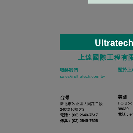
上達國際工程有
關於上
聯絡我們
sales＠ultratech.com.tw
美國
台灣
PO Box 
新北市汐止區大同路二段
98039
240號16樓之3
電話：
+
電話：
(02) 2649-7617
​傳真：
(02)
2649-7626