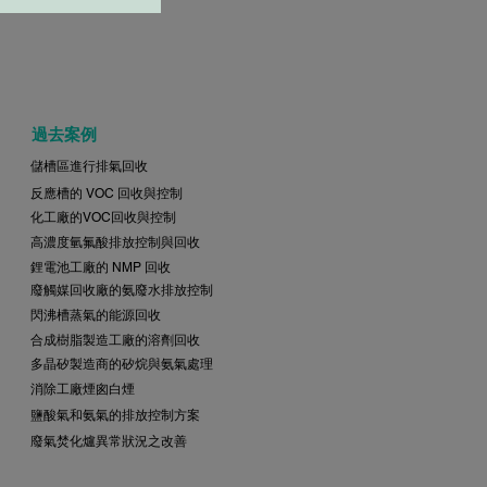
過去案例
儲槽區進行排氣回收
反應槽的 VOC 回收與控制
化工廠的VOC回收與控制
高濃度氫氟酸排放控制與回收
鋰電池工廠的 NMP 回收
廢觸媒回收廠的氨廢水排放控制
閃沸槽蒸氣的能源回收
合成樹脂製造工廠的溶劑回收
多晶矽製造商的矽烷與氨氣處理
消除工廠煙囪白煙
鹽酸氣和氨氣的排放控制方案
廢氣焚化爐異常狀況之改善