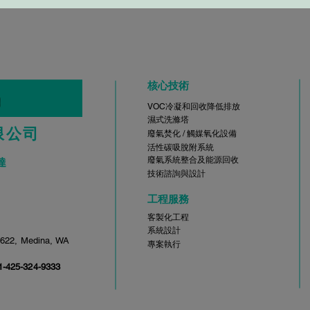
核心技術
VOC冷凝和回收降低排放
濕式洗滌塔
限公司
廢氣焚化 / 觸媒氧化設備
活性碳吸脫附系統
廢氣系統整合及能源回收
達
技術諮詢與設計
​工程服務
客製化工程
系統設計
622, Medina, WA
專案執行
1-425-324-9333